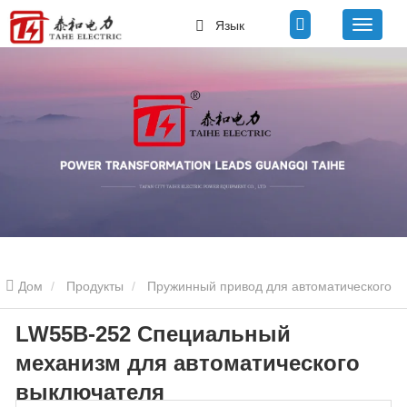
Язык
Дом
Продукты
Пружинный привод для автоматического
LW55B-252 Специальный
выключателя
Механизм выключателя плитки 110–252 кВ
механизм для автоматического
LW55B-252 Специальный механизм для автоматического
выключателя