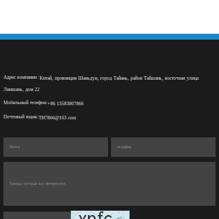
Адрес компании :
Китай, провинция Шаньдун, город Тайань, район Тайшань, восточная улица
Линшань, дом 22
Мобильный телефон:
+86 13583807866
Почтовый ящик:
TH7866@163.com