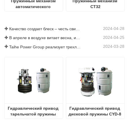
Пружинный механизм 
Пружинный механизм 
автоматического 
CT32
выключателя CT170 
(экспортный продукт)
2024-04-28
Качество создает блеск – честь свидетеля роста
2024-04-25
В апреле в воздухе витает весна, и пора добиваться прогресса.
2024-03-28
Taihe Power Group реализует трехлетнюю акцию по обеспечению безопасности труда и профилактике
Гидравлический привод 
Гидравлический привод 
тарельчатой ​​пружины 
дисковой пружины CYD-8 
CYD-4 (в сборе)
(в сборе)