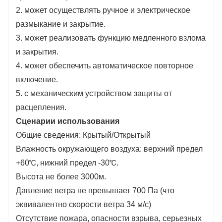
выходной вал и храповой механизм, кулачок
2. может осуществлять ручное и электрическое
и ролик, с небольшими размерами
размыкание и закрытие.
компонентов, небольшим количеством
3. может реализовать функцию медленного взлома
промежуточных звеньев и высокой
и закрытия.
эффективностью передачи.
4. может обеспечить автоматическое повторное
4. Высокая точность обработки запасных
включение.
частей, стабильное и надежное общее
5. с механическим устройством защиты от
качество. Все важные детали изготовлены
расцепления.
на станке с ЧПУ, подшипники
Сценарии использования
импортированы, а коробка механизма
Общие сведения: Крытый/Открытый
изготовлена ​​из нержавеющей стали. Все это
Влажность окружающего воздуха: верхний предел
обеспечивает надежную работу механизма
+60℃, нижний предел -30℃.
более десяти лет, а количество
Высота не более 3000м.
срабатываний достигает десятков тысяч раз.
Давление ветра не превышает 700 Па (что
эквивалентно скорости ветра 34 м/с)
Отсутствие пожара, опасности взрыва, серьезных