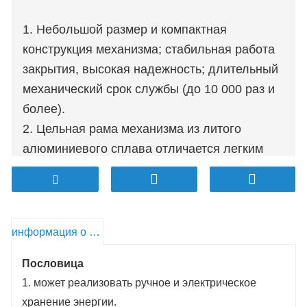
1. Небольшой размер и компактная
конструкция механизма; стабильная работа
закрытия, высокая надежность; длительный
механический срок службы (до 10 000 раз и
более).
2. Цельная рама механизма из литого
алюминиевого сплава отличается легким
качеством и хорошей жесткостью.
3. Общая структура проекта проста; высокая
степень интеграции, малое количество
деталей; Высокая эффективность передачи.
информация о продукте
Звено передачи механизма представляет
Пословица
собой двухосную и трехколесную
1. может реализовать ручное и электрическое
конструкцию, т.е. вал накопления энергии,
хранение энергии.